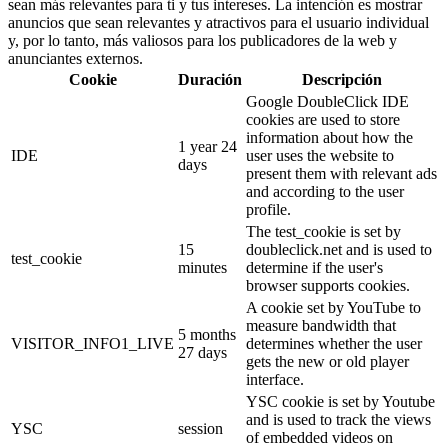
sean más relevantes para ti y tus intereses. La intención es mostrar
anuncios que sean relevantes y atractivos para el usuario individual
y, por lo tanto, más valiosos para los publicadores de la web y
anunciantes externos.
Cookie
Duración
Descripción
Google DoubleClick IDE
cookies are used to store
information about how the
1 year 24
IDE
user uses the website to
days
present them with relevant ads
and according to the user
profile.
The test_cookie is set by
15
doubleclick.net and is used to
test_cookie
minutes
determine if the user's
browser supports cookies.
A cookie set by YouTube to
measure bandwidth that
5 months
VISITOR_INFO1_LIVE
determines whether the user
27 days
gets the new or old player
interface.
YSC cookie is set by Youtube
and is used to track the views
YSC
session
of embedded videos on