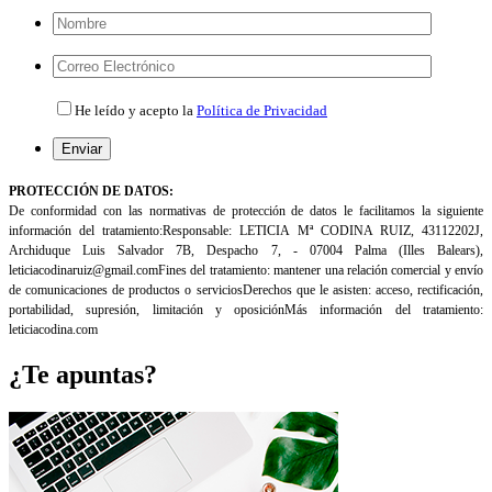
Por
favor,
deja
Por
este
favor,
He leído y acepto la
Política de Privacidad
campo
deja
vacío.
este
campo
Por
vacío.
favor,
PROTECCIÓN DE DATOS:
deja
De conformidad con las normativas de protección de datos le facilitamos la siguiente
este
información del tratamiento:
Responsable: LETICIA Mª CODINA RUIZ, 43112202J,
campo
Archiduque Luis Salvador 7B, Despacho 7, - 07004 Palma (Illes
Balears),
vacío.
leticiacodinaruiz@gmail.com
Fines del tratamiento: mantener una relación comercial y envío
de comunicaciones de productos o servicios
Derechos que le asisten: acceso, rectificación,
portabilidad, supresión, limitación y oposición
Más información del tratamiento:
leticiacodina.com
¿Te apuntas?