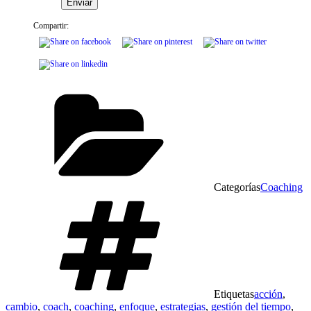
campo
vacío.
Compartir:
Categorías
Coaching
Etiquetas
acción
,
cambio
,
coach
,
coaching
,
enfoque
,
estrategias
,
gestión del tiempo
,