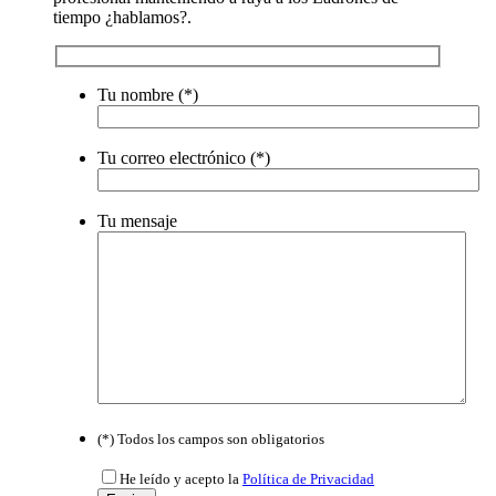
tiempo ¿hablamos?.
Tu nombre (*)
Por
Tu correo electrónico (*)
favor,
deja
este
Por
campo
Tu mensaje
favor,
vacío.
deja
este
campo
vacío.
Por
favor,
(*) Todos los campos son obligatorios
deja
este
He leído y acepto la
Política de Privacidad