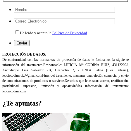
Por
favor,
deja
Por
este
favor,
He leído y acepto la
Política de Privacidad
campo
deja
vacío.
este
campo
Por
vacío.
favor,
PROTECCIÓN DE DATOS:
deja
De conformidad con las normativas de protección de datos le facilitamos la siguiente
este
información del tratamiento:
Responsable: LETICIA Mª CODINA RUIZ, 43112202J,
campo
Archiduque Luis Salvador 7B, Despacho 7, - 07004 Palma (Illes
Balears),
vacío.
leticiacodinaruiz@gmail.com
Fines del tratamiento: mantener una relación comercial y envío
de comunicaciones de productos o servicios
Derechos que le asisten: acceso, rectificación,
portabilidad, supresión, limitación y oposición
Más información del tratamiento:
leticiacodina.com
¿Te apuntas?