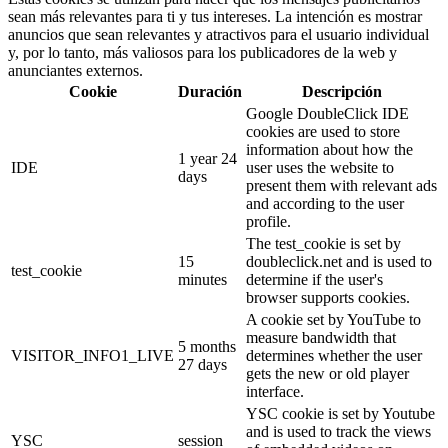
sean más relevantes para ti y tus intereses. La intención es mostrar
anuncios que sean relevantes y atractivos para el usuario individual
y, por lo tanto, más valiosos para los publicadores de la web y
anunciantes externos.
Cookie
Duración
Descripción
Google DoubleClick IDE
cookies are used to store
information about how the
1 year 24
IDE
user uses the website to
days
present them with relevant ads
and according to the user
profile.
The test_cookie is set by
15
doubleclick.net and is used to
test_cookie
minutes
determine if the user's
browser supports cookies.
A cookie set by YouTube to
measure bandwidth that
5 months
VISITOR_INFO1_LIVE
determines whether the user
27 days
gets the new or old player
interface.
YSC cookie is set by Youtube
and is used to track the views
YSC
session