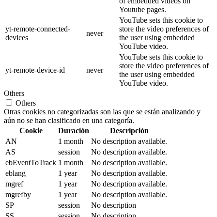
of embedded videos on
Youtube pages.
YouTube sets this cookie to
yt-remote-connected-
store the video preferences of
never
devices
the user using embedded
YouTube video.
YouTube sets this cookie to
store the video preferences of
yt-remote-device-id
never
the user using embedded
YouTube video.
Others
Others
Otras cookies no categorizadas son las que se están analizando y
aún no se han clasificado en una categoría.
Cookie
Duración
Descripción
AN
1 month
No description available.
AS
session
No description available.
ebEventToTrack
1 month
No description available.
eblang
1 year
No description available.
mgref
1 year
No description available.
mgrefby
1 year
No description available.
SP
session
No description
SS
session
No description