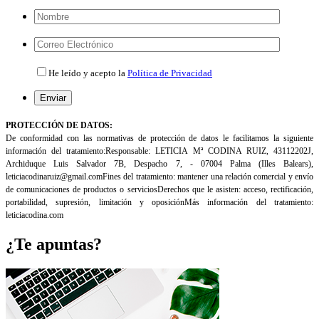
Por
favor,
deja
Por
este
favor,
He leído y acepto la
Política de Privacidad
campo
deja
vacío.
este
campo
Por
vacío.
favor,
PROTECCIÓN DE DATOS:
deja
De conformidad con las normativas de protección de datos le facilitamos la siguiente
este
información del tratamiento:
Responsable: LETICIA Mª CODINA RUIZ, 43112202J,
campo
Archiduque Luis Salvador 7B, Despacho 7, - 07004 Palma (Illes
Balears),
vacío.
leticiacodinaruiz@gmail.com
Fines del tratamiento: mantener una relación comercial y envío
de comunicaciones de productos o servicios
Derechos que le asisten: acceso, rectificación,
portabilidad, supresión, limitación y oposición
Más información del tratamiento:
leticiacodina.com
¿Te apuntas?