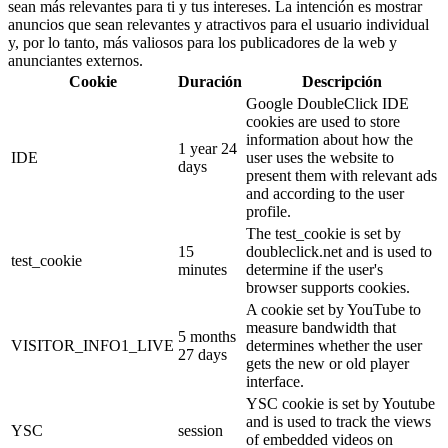
sean más relevantes para ti y tus intereses. La intención es mostrar
anuncios que sean relevantes y atractivos para el usuario individual
y, por lo tanto, más valiosos para los publicadores de la web y
anunciantes externos.
Cookie
Duración
Descripción
Google DoubleClick IDE
cookies are used to store
information about how the
1 year 24
IDE
user uses the website to
days
present them with relevant ads
and according to the user
profile.
The test_cookie is set by
15
doubleclick.net and is used to
test_cookie
minutes
determine if the user's
browser supports cookies.
A cookie set by YouTube to
measure bandwidth that
5 months
VISITOR_INFO1_LIVE
determines whether the user
27 days
gets the new or old player
interface.
YSC cookie is set by Youtube
and is used to track the views
YSC
session
of embedded videos on