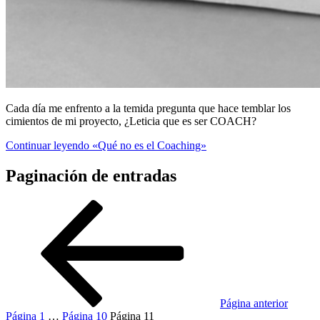
Cada día me enfrento a la temida pregunta que hace temblar los
cimientos de mi proyecto, ¿Leticia que es ser COACH?
Continuar leyendo
«Qué no es el Coaching»
Paginación de entradas
Página anterior
Página
1
…
Página
10
Página
11