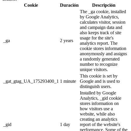
Cookie
Duración
Descripción
The _ga cookie, installed
by Google Analytics,
calculates visitor, session
and campaign data and
also keeps track of site
usage for the site's
_ga
2 years
analytics report. The
cookie stores information
anonymously and assigns
a randomly generated
number to recognize
unique visitors.
This cookie is set by
_gat_gtag_UA_175293400_1
1 minute
Google and is used to
distinguish users.
Installed by Google
Analytics, _gid cookie
stores information on
how visitors use a
website, while also
creating an analytics
_gid
1 day
report of the website's
performance. Some of the