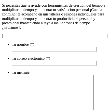
Si necesitas que te ayude con herramientas de Gestión del tiempo a
multiplicar tu tiempo y aumentar tu satisfacción personal ¡Cuenta
conmigo! te acompaño en mis talleres o sesiones individuales para
multiplicar tu tiempo y aumentar tu productividad personal y
profesional manteniendo a raya a los Ladrones de tiempo
¿hablamos?.
Tu nombre (*)
Por
Tu correo electrónico (*)
favor,
deja
este
Por
campo
Tu mensaje
favor,
vacío.
deja
este
campo
vacío.