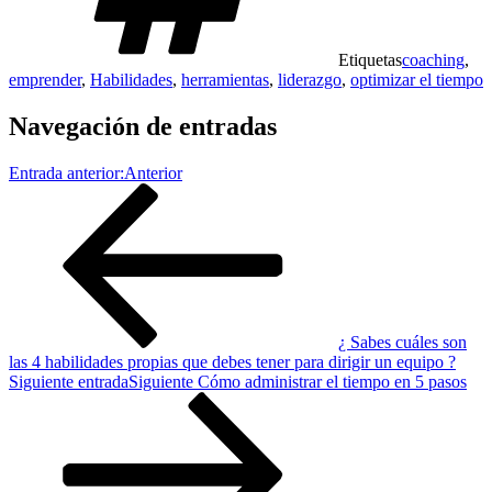
Etiquetas
coaching
,
emprender
,
Habilidades
,
herramientas
,
liderazgo
,
optimizar el tiempo
Navegación de entradas
Entrada anterior:
Anterior
¿ Sabes cuáles son
las 4 habilidades propias que debes tener para dirigir un equipo ?
Siguiente entrada
Siguiente
Cómo administrar el tiempo en 5 pasos