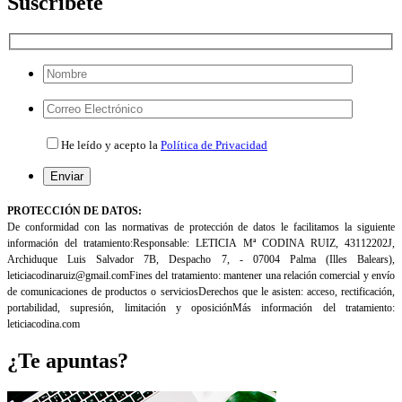
Suscribete
Por
favor,
deja
Por
este
favor,
He leído y acepto la
Política de Privacidad
campo
deja
vacío.
este
campo
Por
vacío.
favor,
PROTECCIÓN DE DATOS:
deja
De conformidad con las normativas de protección de datos le facilitamos la siguiente
este
información del tratamiento:
Responsable: LETICIA Mª CODINA RUIZ, 43112202J,
campo
Archiduque Luis Salvador 7B, Despacho 7, - 07004 Palma (Illes
Balears),
vacío.
leticiacodinaruiz@gmail.com
Fines del tratamiento: mantener una relación comercial y envío
de comunicaciones de productos o servicios
Derechos que le asisten: acceso, rectificación,
portabilidad, supresión, limitación y oposición
Más información del tratamiento:
leticiacodina.com
¿Te apuntas?