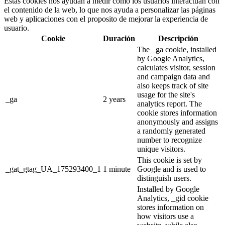
Estas cookies nos ayudan a medir cómo los usuarios interactúan con
el contenido de la web, lo que nos ayuda a personalizar las páginas
web y aplicaciones con el proposito de mejorar la experiencia de
usuario.
Cookie
Duración
Descripción
The _ga cookie, installed
by Google Analytics,
calculates visitor, session
and campaign data and
also keeps track of site
usage for the site's
_ga
2 years
analytics report. The
cookie stores information
anonymously and assigns
a randomly generated
number to recognize
unique visitors.
This cookie is set by
_gat_gtag_UA_175293400_1
1 minute
Google and is used to
distinguish users.
Installed by Google
Analytics, _gid cookie
stores information on
how visitors use a