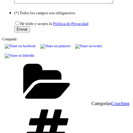
Por
favor,
(*) Todos los campos son obligatorios
deja
este
He leído y acepto la
Política de Privacidad
campo
vacío.
Compartir:
Categorías
Coaching