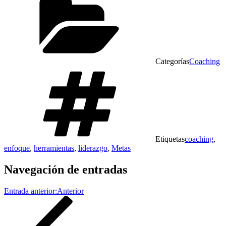
Categorías
Coaching
Etiquetas
coaching
,
enfoque
,
herramientas
,
liderazgo
,
Metas
Navegación de entradas
Entrada anterior:
Anterior