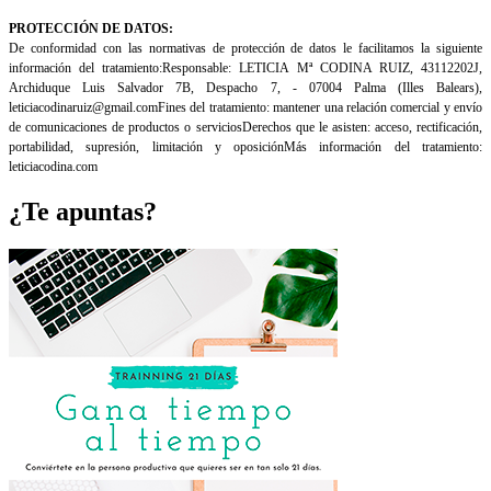
campo
Por
vacío.
favor,
PROTECCIÓN DE DATOS:
deja
De conformidad con las normativas de protección de datos le facilitamos la siguiente
este
información del tratamiento:
Responsable: LETICIA Mª CODINA RUIZ, 43112202J,
campo
Archiduque Luis Salvador 7B, Despacho 7, - 07004 Palma (Illes
Balears),
vacío.
leticiacodinaruiz@gmail.com
Fines del tratamiento: mantener una relación comercial y envío
de comunicaciones de productos o servicios
Derechos que le asisten: acceso, rectificación,
portabilidad, supresión, limitación y oposición
Más información del tratamiento:
leticiacodina.com
¿Te apuntas?