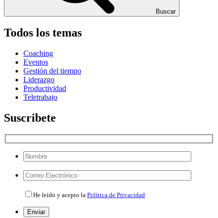
Buscar
Todos los temas
Coaching
Eventos
Gestión del tiempo
Liderazgo
Productividad
Teletrabajo
Suscribete
Por
favor,
deja
Por
este
favor,
He leído y acepto la
Política de Privacidad
campo
deja
vacío.
este