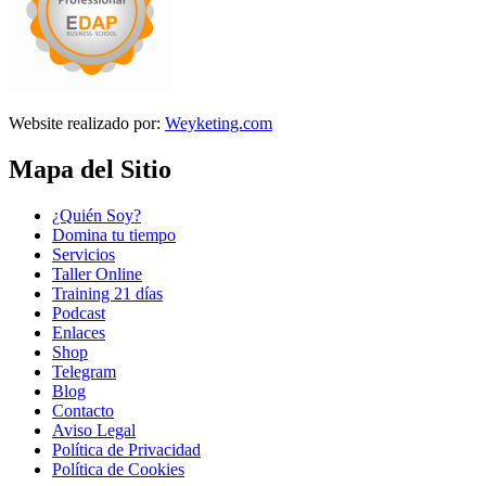
Website realizado por:
Weyketing.com
Mapa del Sitio
¿Quién Soy?
Domina tu tiempo
Servicios
Taller Online
Training 21 días
Podcast
Enlaces
Shop
Telegram
Blog
Contacto
Aviso Legal
Política de Privacidad
Política de Cookies